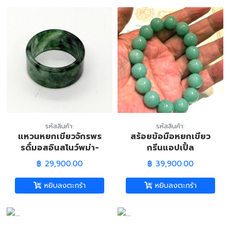
รหัสสินค้า:
รหัสสินค้า:
แหวนหยกเขียวจักรพร
สร้อยข้อมือหยกเขียว
รดิ์มอสอินสโนว์พม่า-
กรีนแอปเปิ้ล
ทรงปอกมีด #60
พม่า-13.22 มม.*
฿ 29,900.00
฿ 39,900.00
(Burmese Imperial
(Burmese Green
Jade Ring)
Jade Bracelet)
หยิบลงตะกร้า
หยิบลงตะกร้า