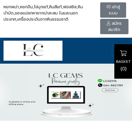
หยกพม่า,หยกจีน,ไข่มุกแท้,หินสีแท้,ฟอสซิล,หิน
เข้าสู่
บำบัด,ของแปลกหายากน่าสะสม ในและนอก
ระบบ
ประเทศ,เครื่องประดับจากหินธรรมชาติ
สมัคร
สมาชิก
BASKET
(
)
0