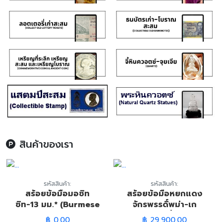
สินค้าของเรา
รหัสสินค้า:
รหัสสินค้า:
สร้อยข้อมือมอซิท
สร้อยข้อมือหยกแดง
ซิท-13 มม.* (Burmese
จักรพรรดิ์พม่า-เก
Natural Maw Sit Sit
รดท๊อปพรีเมี่ยม AAA
฿ 0.00
฿ 29,900.00