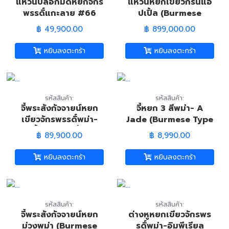
แหวนปลอกมีดหยกจักร
แหวนหยกเขียวกรีนแอ
พรรดิ์แกะลาย #66
ปเปิ้ล (Burmese
(ฺBurmese Imperial
Green Apple Jade
฿ 49,900.00
฿ 899,000.00
Green Jade Carved
Ring)
Trump Ring)
หยิบลงตะกร้า
หยิบลงตะกร้า
รหัสสินค้า:
รหัสสินค้า:
จี้พระสังกัจจายน์หยก
จี้หยก 3 สีพม่า- A
เขียวจักรพรรดิ์พม่า-
Jade (Burmese Type
เนื้อแก้วพรีเมี่ยม
A Jade Pandant)
฿ 89,900.00
฿ 8,990.00
(Burmese Jadeite
Green Imperial Jade
หยิบลงตะกร้า
หยิบลงตะกร้า
Smiling Buddha
Pandant)
รหัสสินค้า:
รหัสสินค้า:
จี้พระสังกัจจายน์หยก
ต่างหูหยกเขียวจักรพร
ม่วงพม่า (Burmese
รดิ์พม่า-อิมพีเรียล