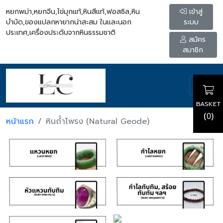
หยกพม่า,หยกจีน,ไข่มุกแท้,หินสีแท้,ฟอสซิล,หิน
เข้าสู่
บำบัด,ของแปลกหายากน่าสะสม ในและนอก
ระบบ
ประเทศ,เครื่องประดับจากหินธรรมชาติ
สมัคร
สมาชิก
BASKET
(
)
0
หน้าแรก
หินถ้ำโพรง (Natural Geode)