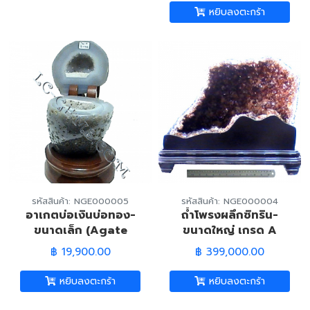
หยิบลงตะกร้า
รหัสสินค้า: NGE000005
รหัสสินค้า: NGE000004
อาเกตบ่อเงินบ่อทอง-
ถ้ำโพรงผลึกซิทริน-
ขนาดเล็ก (Agate
ขนาดใหญ่ เกรด A
Wealth Well)
(Citrine Geode)
฿ 19,900.00
฿ 399,000.00
หยิบลงตะกร้า
หยิบลงตะกร้า