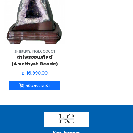
รหัสสินค้า: NGE000001
ถ้ำโพรงอเมทีสต์
(Amethyst Geode)
฿ 16,990.00
หยิบลงตะกร้า
line:
lcgems