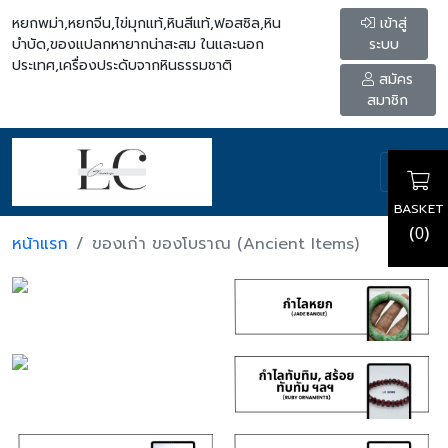
หยกพม่า,หยกจีน,ไข่มุกแท้,หินสีแท้,ฟอสซิล,หิน
เข้าสู่
บำบัด,ของแปลกหายากน่าสะสม ในและนอก
ระบบ
ประเทศ,เครื่องประดับจากหินธรรมชาติ
สมัคร
สมาชิก
BASKET
(
)
0
หน้าแรก
ของเก่า ของโบราณ (Ancient Items)