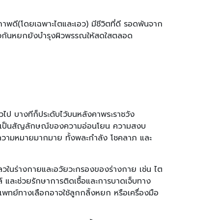
าพดี(โดยเฉพาะไตและเอว) มีชีวิตที่ดี รอดพ้นจาก
ียวกันหยกยังบำรุงผิวพรรณให้สดใสตลอด
่วไป บางทีก็ประดับไว้บนหลังคาพระราชวัง
สูงซึ่งเป็นสัญลักษณ์ของความอ่อนโยน ความสงบ
ีความหมายมากมาย ทั้งพละกำลัง โชคลาภ และ
หลวในร่างกายและอวัยวะกรองของร่างกาย เช่น ไต
์ และช่วยรักษาการติดเชื้อและการบาดเจ็บทาง
แพทย์ทางเลือกอาจใช้ลูกกลิ้งหยก หรือเครื่องมือ