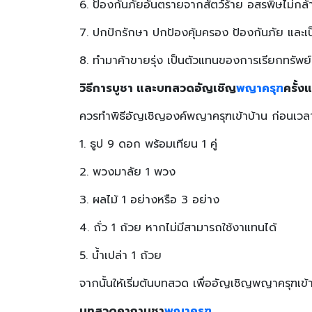
6. ป้องกันภัยอันตรายจากสัตว์ร้าย อสรพิษไม่กล้า
7. ปกปักรักษา ปกป้องคุ้มครอง ป้องกันภัย และเ
8. ทำมาค้าขายรุ่ง เป็นตัวแทนของการเรียกทรัพย
วิธีการบูชา และบทสวดอัญเชิญ
พญาครุฑ
ครั้ง
ควรทำพิธีอัญเชิญองค์พญาครุฑเข้าบ้าน ก่อนเวลา 1
1. ธูป 9 ดอก พร้อมเทียน 1 คู่
2. พวงมาลัย 1 พวง
3. ผลไม้ 1 อย่างหรือ 3 อย่าง
4. ถั่ว 1 ถ้วย หากไม่มีสามารถใช้งาแทนได้
5. น้ำเปล่า 1 ถ้วย
จากนั้นให้เริ่มต้นบทสวด เพื่ออัญเชิญพญาครุฑเข้
บทสวดคาถาบูชา
พญาครุฑ