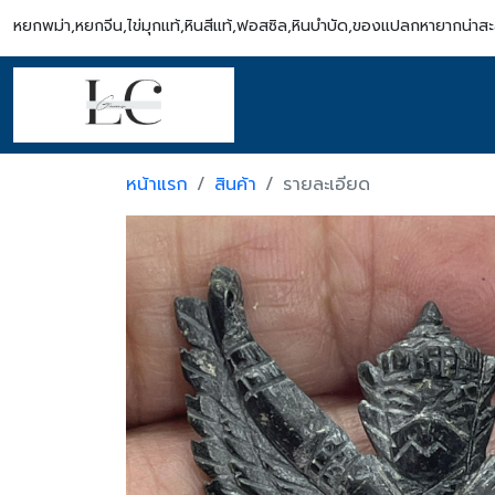
หยกพม่า,หยกจีน,ไข่มุกแท้,หินสีแท้,ฟอสซิล,หินบำบัด,ของแปลกหายากน่า
หน้าแรก
สินค้า
รายละเอียด