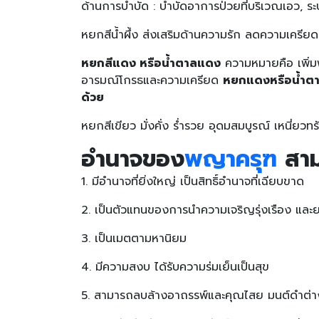
ด้านการบำบัด : บำบัดอาการป่วยที่บริเวณเอว, 
หยกสีน้ำผึ้ง ส่งเสริมด้านความรัก ลดความเครีย
หยกสีแดง หรือน้ำตาลแดง
ความหมายคือ เพิ่มพ
อารมณ์โกรธและความเครียด
หยกแดงหรือน้ำตาลแ
ด้วย
หยกสีเขียว มั่งคั่ง ร่ำรวย อุดมสมบูรณ์ เหนี่ยว
อำนาจของ
พญาครุฑ
สาม
1. มีอำนาจที่ยิ่งใหญ่ เป็นสิทธิ์อำนาจที่เฉียบขาด
2. เป็นตัวแทนของการนำความเจริญรุ่งเรือง และยศ
3. เป็นเมตตามหานิยม
4. มีความสงบ ได้รับความร่มเย็นเป็นสุข
5. สามารถลบล้างอาถรรพ์และคุณไสย มนต์ดำต่างๆ