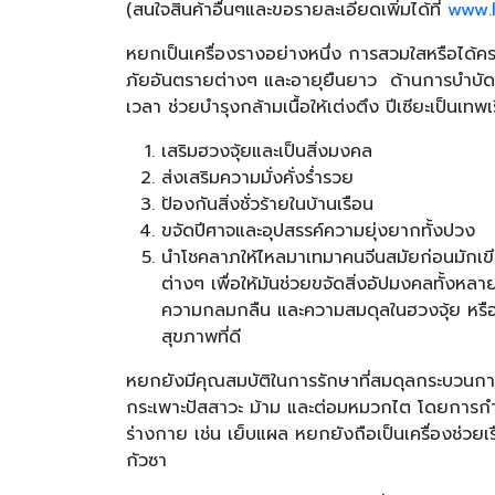
(
สนใจสินค้าอื่นๆและขอรายละเอียดเพิ่มได้ที่
www.
หยกเป็นเครื่องรางอย่างหนึ่ง การสวมใสหรือได้ค
ภัยอันตรายต่างๆ และอายุยืนยาว ด้านการบำบัด
เวลา ช่วยบำรุงกล้ามเนื้อให้เต่งตึง ปีเซียะเป็นเทพ
เสริมฮวงจุ้ยและเป็นสิ่งมงคล
ส่งเสริมความมั่งคั่งร่ำรวย
ป้องกันสิ่งชั่วร้ายในบ้านเรือน
ขจัดปีศาจและอุปสรรค์ความยุ่งยากทั้งปวง
นำโชคลาภให้ไหลมาเทมาคนจีนสมัยก่อนมักเขีย
ต่างๆ เพื่อให้มันช่วยขจัดสิ่งอัปมงคลทั้งหล
ความกลมกลืน และความสมดุลในฮวงจุ้ย หรื
สุขภาพที่ดี
หยกยังมีคุณสมบัติในการรักษาที่สมดุลกระบวนก
กระเพาะปัสสาวะ ม้าม และต่อมหมวกไต โดยการกำจ
ร่างกาย เช่น เย็บแผล หยกยังถือเป็นเครื่องช่วย
กัวซา