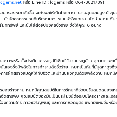
lcgems.net
หรือ
Line ID : lcgems
หรือ
064-3821789)
รอบครองหยกสักชิ้น จะส่งผลให้เกิดโชคลาภ ความอุดมสมบูรณ์ สุขภ
 : บำบัดอาการป่วยที่บริเวณเอว, ระบบหัวใจและระบบไต ในขณะเด
เรียกทรัพย์ และขับไล่สิ่งอัปมงคลชั่วร้าย ซึ่งให้คุณ 6 อย่าง
นภาพหรือตั้งประติมากรรมรูปปีเซียะไว้ตามประตูบ้าน สุสานต่างๆทั
ายนั่นเองซึ่งมีพลังในการกำราบสิ่งชั่วร้าย หยกเป็นหินที่มีมูลค่า
อการฝึกสร้างสมดุลให้กับชีวิตและบ้านของคุณด้วยพลังงาน หยกม
ารของร่างกาย หยกมีคุณสมบัติในการรักษาที่ช่วยปรับสมดุลของเ
ัดสารพิษ คุณสมบัติของมันเป็นประโยชน์ต่อระบบโครงร่างและเซลล
เรื่องความใคร่ ภาวะเจริญพันธุ์ และการคลอดบุตร แพทย์แผนจีนหรือ