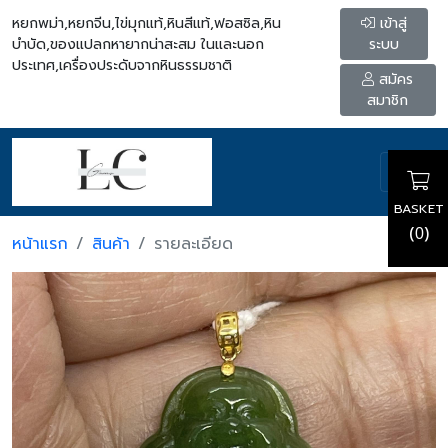
หยกพม่า,หยกจีน,ไข่มุกแท้,หินสีแท้,ฟอสซิล,หิน
เข้าสู่
บำบัด,ของแปลกหายากน่าสะสม ในและนอก
ระบบ
ประเทศ,เครื่องประดับจากหินธรรมชาติ
สมัคร
สมาชิก
BASKET
(
)
0
หน้าแรก
สินค้า
รายละเอียด