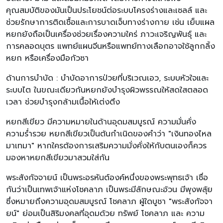
คุณสมบัติของมันเป็นประโยชน์ต่อระบบโครงร่างและเซลล์ และ
ช่วยรักษาการติดเชื้อและการบาดเจ็บทางร่างกาย เช่น เย็บแผล
หยกยังถือเป็นเครื่องช่วยเรื่องความใคร่ ภาวะเจริญพันธุ์ และ
การคลอดบุตร แพทย์แผนจีนหรือแพทย์ทางเลือกอาจใช้ลูกกลิ้ง
หยก หรือเครื่องมือกัวซา
ด้านการบำบัด : บำบัดอาการป่วยที่บริเวณเอว, ระบบหัวใจและ
ระบบไต ในขณะเดียวกันหยกยังบำรุงผิวพรรณให้สดใสตลอด
เวลา ช่วยบำรุงกล้ามเนื้อให้เต่งตึง
หยกสีเขียว มีความหมายในด้านอุดมสมบูรณ์ ความมั่นคั่ง
ความร่ำรวย หยกสีเขียวเป็นต้นกำเนิดของคำว่า "เงินทองไหล
มาเทมา" หากใครต้องการเสริมความมั่งคั่งให้กับตนเองก็ควร
มองหาหยกสีเขียวมาสวมใส่กัน
พระสังกัจจายน์ เป็นพระอรหันต์องค์หนึ่งของพระพุทธเจ้า เชื่อ
กันว่าเป็นเทพเจ้าแห่งโชคลาภ เป็นพระมีลักษณะอ้วน มีพุงพลุ้ย
ซึ่งหมายถึงความอุดมสมบูรณ์ โชคลาภ ผู้ใดบูชา "พระสังกัจจา
ยน์" ย่อมเป็นสิริมงคลที่อุดมด้วย ทรัพย์ โชคลาภ และ ความ