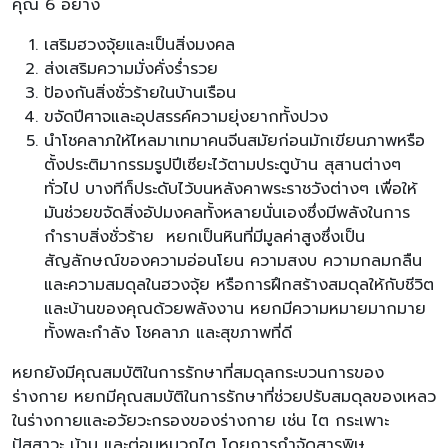
คุณ 6 อย่าง
เสริมฮวงจุ้ยและเป็นสิ่งมงคล
ส่งเสริมความมั่งคั่งร่ำรวย
ป้องกันสิ่งชั่วร้ายในบ้านเรือน
ขจัดปีศาจและอุปสรรค์ความยุ่งยากทั้งปวง
นำโชคลาภให้ไหลมาเทมาคนจีนสมัยก่อนมักเขียนภาพหรือ
ตั้งประติมากรรมรูปปีเซียะไว้ตามประตูบ้าน สุสานต่างๆ
ทั่วไป บางทีก็ประดับไว้บนหลังคาพระราชวังต่างๆ เพื่อให้
มันช่วยขจัดสิ่งอัปมงคลทั้งหลายนั่นเองซึ่งมีพลังในการ
กำราบสิ่งชั่วร้าย หยกเป็นหินที่มีมูลค่าสูงซึ่งเป็น
สัญลักษณ์ของความอ่อนโยน ความสงบ ความกลมกลืน
และความสมดุลในฮวงจุ้ย หรือการฝึกสร้างสมดุลให้กับชีวิต
และบ้านของคุณด้วยพลังงาน หยกมีความหมายมากมาย
ทั้งพละกำลัง โชคลาภ และสุขภาพที่ดี
หยกยังมีคุณสมบัติในการรักษาที่สมดุลกระบวนการของ
ร่างกาย หยกมีคุณสมบัติในการรักษาที่ช่วยปรับสมดุลของเหลว
ในร่างกายและอวัยวะกรองของร่างกาย เช่น ไต กระเพาะ
ปัสสาวะ ม้าม และต่อมหมวกไต โดยการกำจัดสารพิษ