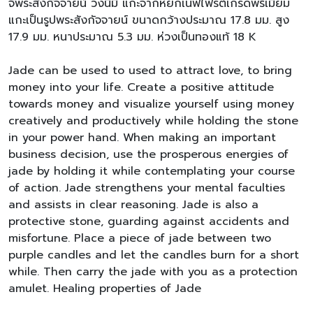
จี้พระสังกัจจายน์ วงนี้มี แกะจากหยกเนฟไฟรต์เกรดพรีเมี่ยม
แกะเป็นรูปพระสังกัจจายน์ ขนาดกว้างประมาณ 17.8 มม. สูง
17.9 มม. หนาประมาณ 5.3 มม. ห่วงเป็นทองแท้ 18 K
Jade can be used to used to attract love, to bring
money into your life. Create a positive attitude
towards money and visualize yourself using money
creatively and productively while holding the stone
in your power hand. When making an important
business decision, use the prosperous energies of
jade by holding it while contemplating your course
of action. Jade strengthens your mental faculties
and assists in clear reasoning. Jade is also a
protective stone, guarding against accidents and
misfortune. Place a piece of jade between two
purple candles and let the candles burn for a short
while. Then carry the jade with you as a protection
amulet. Healing properties of Jade