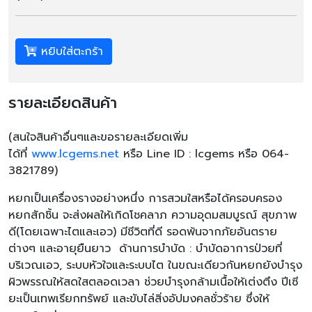
หยิบใส่ตะกร้า
รายละเอียดสินค้า
(
สนใจสินค้าอื่นๆและขอรายละเอียดเพิ่ม
ได้ที่
www.lcgems.net
หรือ
Line ID : lcgems
หรือ
064-
3821789)
หยกเป็นเครื่องรางอย่างหนึ่ง การสวมใสหรือได้ครอบครอง
หยกสักชิ้น จะส่งผลให้เกิดโชคลาภ ความอุดมสมบูรณ์ สุขภาพ
ดี(โดยเฉพาะไตและเอว) มีชีวิตที่ดี รอดพ้นจากภัยอันตราย
ต่างๆ และอายุยืนยาว ด้านการบำบัด : บำบัดอาการป่วยที่
บริเวณเอว, ระบบหัวใจและระบบไต ในขณะเดียวกันหยกยังบำรุง
ผิวพรรณให้สดใสตลอดเวลา ช่วยบำรุงกล้ามเนื้อให้เต่งตึง ปีเซี
ยะเป็นเทพเรียกทรัพย์ และขับไล่สิ่งอัปมงคลชั่วร้าย ซึ่งให้