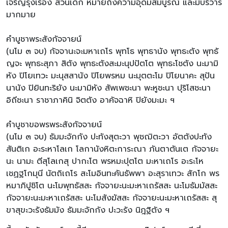
เจริญรุ่งเรือง ส่วนเด็ก หมายถึงความอุดมสมบูรณ์ และมีบริวาร
มากมาย
คำบูชาพระสังกัจจายน์
(นโม ๓ จบ) กัจจานะจะมหาเถโร พุทโธ พุทธานัง พุทธะตัง พุทธั
ญจะ พุทธะสุภา สิตัง พุทธะตังสะมะนุปปัตโต พุทธะโชตัง นะมามิ
หัง ปิโยเทวะ มะนุสสานัง ปิโยพรหม นะมุตตะโม ปิโยนาคะ สุปัน
นานัง ปิยินทะริยัง นะมามิหัง สัพเพชะนา พะหูชะนา ปุริโสชะนา
อิถีชะนา ราชาภาคินิ จิตตัง อาคัจฉาหิ ปิยังมะมะ ฯ
คำบูชาขอพรพระสังกัจจายน์
(นโม ๓ จบ) ธัมมะจักกัง ปะทังสุตะวา พุชฌิตะวา อัตตังปะทัง
สันติเก อะระหาโลเก โลกานังหิตะการะณา ภันตาตันเต กัจจายะ
นะ นามะ ตีสุโลเกสุ ปากะโต พรหมะปุตโต มะหาเถโร อะระโห
เชฏฐโกมุนี นัตถิเถโร สะโมอินทะคันธัพพา อะสุราเทวะ สักโก พร
หมาภิปูชิโต นะโมพุทธัสสะ กัจจายะนะมะหาเถรัสสะ นะโมธัมมัสสะ
กัจจายะนะมะหาเถรัสสะ นะโมสังฆัสสะ กัจจายะนะมะหาเถรัสสะ สุ
ขาสุขะวะรังธัมมัง ธัมมะจักกัง ปะวะรัง นิฎฐิตัง ฯ