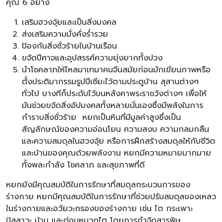
คุณ 6 อย่าง
เสริมฮวงจุ้ยและเป็นสิ่งมงคล
ส่งเสริมความมั่งคั่งร่ำรวย
ป้องกันสิ่งชั่วร้ายในบ้านเรือน
ขจัดปีศาจและอุปสรรค์ความยุ่งยากทั้งปวง
นำโชคลาภให้ไหลมาเทมาคนจีนสมัยก่อนมักเขียนภาพหรือ
ตั้งประติมากรรมรูปปีเซียะไว้ตามประตูบ้าน สุสานต่างๆ
ทั่วไป บางทีก็ประดับไว้บนหลังคาพระราชวังต่างๆ เพื่อให้
มันช่วยขจัดสิ่งอัปมงคลทั้งหลายนั่นเองซึ่งมีพลังในการ
กำราบสิ่งชั่วร้าย หยกเป็นหินที่มีมูลค่าสูงซึ่งเป็น
สัญลักษณ์ของความอ่อนโยน ความสงบ ความกลมกลืน
และความสมดุลในฮวงจุ้ย หรือการฝึกสร้างสมดุลให้กับชีวิต
และบ้านของคุณด้วยพลังงาน หยกมีความหมายมากมาย
ทั้งพละกำลัง โชคลาภ และสุขภาพที่ดี
หยกยังมีคุณสมบัติในการรักษาที่สมดุลกระบวนการของ
ร่างกาย หยกมีคุณสมบัติในการรักษาที่ช่วยปรับสมดุลของเหลว
ในร่างกายและอวัยวะกรองของร่างกาย เช่น ไต กระเพาะ
ปัสสาวะ ม้าม และต่อมหมวกไต โดยการกำจัดสารพิษ