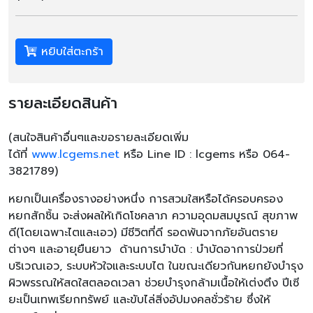
หยิบใส่ตะกร้า
รายละเอียดสินค้า
(
สนใจสินค้าอื่นๆและขอรายละเอียดเพิ่ม
ได้ที่
www.lcgems.net
หรือ
Line ID : lcgems
หรือ
064-
3821789)
หยกเป็นเครื่องรางอย่างหนึ่ง การสวมใสหรือได้ครอบครอง
หยกสักชิ้น จะส่งผลให้เกิดโชคลาภ ความอุดมสมบูรณ์ สุขภาพ
ดี(โดยเฉพาะไตและเอว) มีชีวิตที่ดี รอดพ้นจากภัยอันตราย
ต่างๆ และอายุยืนยาว ด้านการบำบัด : บำบัดอาการป่วยที่
บริเวณเอว, ระบบหัวใจและระบบไต ในขณะเดียวกันหยกยังบำรุง
ผิวพรรณให้สดใสตลอดเวลา ช่วยบำรุงกล้ามเนื้อให้เต่งตึง ปีเซี
ยะเป็นเทพเรียกทรัพย์ และขับไล่สิ่งอัปมงคลชั่วร้าย ซึ่งให้