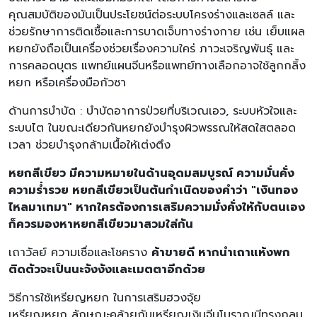
คุณสมบัติของมันเป็นประโยชน์ต่อระบบโครงร่างและเซลล์ และ
ช่วยรักษาการติดเชื้อและการบาดเจ็บทางร่างกาย เช่น เย็บแผล
หยกยังถือเป็นเครื่องช่วยเรื่องความใคร่ ภาวะเจริญพันธุ์ และ
การคลอดบุตร แพทย์แผนจีนหรือแพทย์ทางเลือกอาจใช้ลูกกลิ้ง
หยก หรือเครื่องมือกัวซา
ด้านการบำบัด : บำบัดอาการป่วยที่บริเวณเอว, ระบบหัวใจและ
ระบบไต ในขณะเดียวกันหยกยังบำรุงผิวพรรณให้สดใสตลอด
เวลา ช่วยบำรุงกล้ามเนื้อให้เต่งตึง
หยกสีเขียว มีความหมายในด้านอุดมสมบูรณ์ ความมั่นคั่ง
ความร่ำรวย หยกสีเขียวเป็นต้นกำเนิดของคำว่า "เงินทอง
ไหลมาเทมา" หากใครต้องการเสริมความมั่งคั่งให้กับตนเอง
ก็ควรมองหาหยกสีเขียวมาสวมใส่กัน
เถาวัลย์ ความเชื่อและโชคราง
ค้าขายดี หากนำเถาแห้งพก
ติดตัวจะเป็นนะจังงังและเมตตาอีกด้วย
วิธีการใช้เหรียญหยก ในการเสริมฮวงจุ้ย
เหรียญหยก ลักษณะคล้ายกับเหรียญเงินจีนโบราณมีทรงกลม