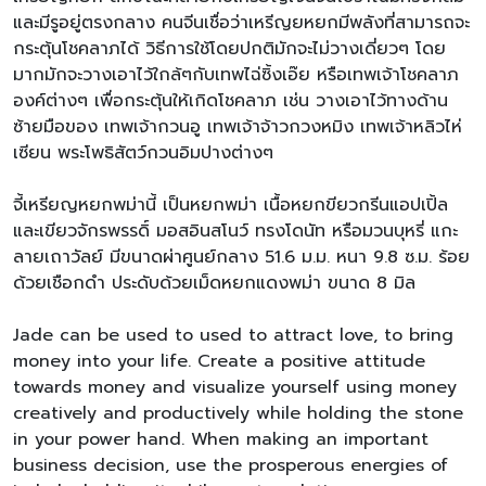
และมีรูอยู่ตรงกลาง คนจีนเชื่อว่าเหรีญยหยกมีพลังที่สามารถจะ
กระตุ้นโชคลาภได้ วิธีการใช้โดยปกติมักจะไม่วางเดี่ยวๆ โดย
มากมักจะวางเอาไว้ใกล้ๆกับเทพไฉ่ซิ้งเอ๊ย หรือเทพเจ้าโชคลาภ
องค์ต่างๆ เพื่อกระตุ้นให้เกิดโชคลาภ เช่น วางเอาไว้ทางด้าน
ซ้ายมือของ เทพเจ้ากวนอู เทพเจ้าจ้าวกวงหมิง เทพเจ้าหลิวไห่
เซียน พระโพธิสัตว์กวนอิมปางต่างๆ
จี้เหรียญหยกพม่านี้ เป็นหยกพม่า เนื้อหยกขียวกรีนแอปเปิ้ล
และเขียวจักรพรรดิ์ มอสอินสโนว์ ทรงโดนัท หรือมวนบุหรี่ แกะ
ลายเถาวัลย์ มีขนาดผ่าศูนย์กลาง 51.6 ม.ม. หนา 9.8 ซ.ม. ร้อย
ด้วยเชือกดำ ประดับด้วยเม็ดหยกแดงพม่า ขนาด 8 มิล
Jade can be used to used to attract love, to bring
money into your life. Create a positive attitude
towards money and visualize yourself using money
creatively and productively while holding the stone
in your power hand. When making an important
business decision, use the prosperous energies of