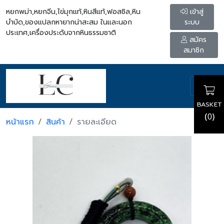
หยกพม่า,หยกจีน,ไข่มุกแท้,หินสีแท้,ฟอสซิล,หิน
เข้าสู่
บำบัด,ของแปลกหายากน่าสะสม ในและนอก
ระบบ
ประเทศ,เครื่องประดับจากหินธรรมชาติ
สมัคร
สมาชิก
BASKET
(
)
0
หน้าแรก
สินค้า
รายละเอียด