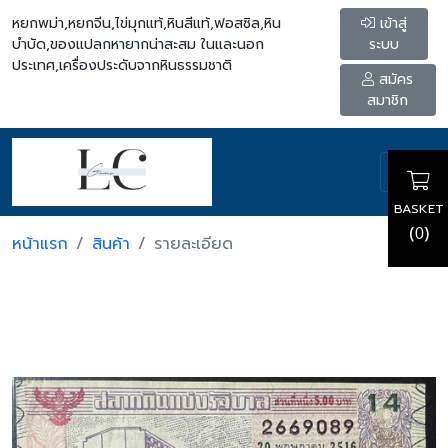
หยกพม่า,หยกจีน,ไข่มุกแท้,หินสีแท้,ฟอสซิล,หิน
เข้าสู่
บำบัด,ของแปลกหายากน่าสะสม ในและนอก
ระบบ
ประเทศ,เครื่องประดับจากหินธรรมชาติ
สมัคร
สมาชิก
BASKET
(
)
0
หน้าแรก
สินค้า
รายละเอียด