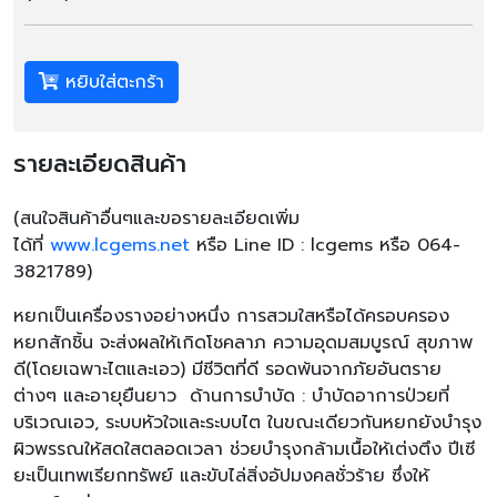
หยิบใส่ตะกร้า
รายละเอียดสินค้า
(
สนใจสินค้าอื่นๆและขอรายละเอียดเพิ่ม
ได้ที่
www.lcgems.net
หรือ
Line ID : lcgems
หรือ
064-
3821789)
หยกเป็นเครื่องรางอย่างหนึ่ง การสวมใสหรือได้ครอบครอง
หยกสักชิ้น จะส่งผลให้เกิดโชคลาภ ความอุดมสมบูรณ์ สุขภาพ
ดี(โดยเฉพาะไตและเอว) มีชีวิตที่ดี รอดพ้นจากภัยอันตราย
ต่างๆ และอายุยืนยาว ด้านการบำบัด : บำบัดอาการป่วยที่
บริเวณเอว, ระบบหัวใจและระบบไต ในขณะเดียวกันหยกยังบำรุง
ผิวพรรณให้สดใสตลอดเวลา ช่วยบำรุงกล้ามเนื้อให้เต่งตึง ปีเซี
ยะเป็นเทพเรียกทรัพย์ และขับไล่สิ่งอัปมงคลชั่วร้าย ซึ่งให้