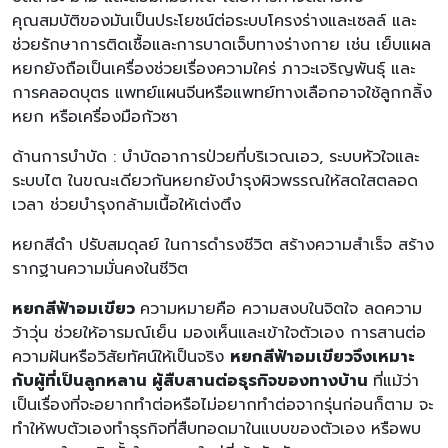
คุณสมบัติของมันเป็นประโยชน์ต่อระบบโครงร่างและเซลล์ และ
ช่วยรักษาการติดเชื้อและการบาดเจ็บทางร่างกาย เช่น เย็บแผล
หยกยังถือเป็นเครื่องช่วยเรื่องความใคร่ ภาวะเจริญพันธุ์ และ
การคลอดบุตร แพทย์แผนจีนหรือแพทย์ทางเลือกอาจใช้ลูกกลิ้ง
หยก หรือเครื่องมือกัวซา
ด้านการบำบัด : บำบัดอาการป่วยที่บริเวณเอว, ระบบหัวใจและ
ระบบไต ในขณะเดียวกันหยกยังบำรุงผิวพรรณให้สดใสตลอด
เวลา ช่วยบำรุงกล้ามเนื้อให้เต่งตึง
หยกสีดำ ปรับสมดุลย์ ในการดำรงชีวิต สร้างความสำเร็จ สร้าง
รากฐานความมั่นคงในชีวิต
หยกสีฟ้าอมเขียว
ความหมายคือ ความสงบในจิตใจ ลดความ
ว้าวุ่น ช่วยให้อารมณ์เย็น มองเห็นและเข้าใจตัวเอง การสานต่อ
ความฝันหรือวิสัยทัศน์ให้เป็นจริง
หยกสีฟ้าอมเขียวจึงเหมาะ
กับผู้ที่เป็นลูกหลาน ผู้สืบสานต่อธุรกิจของทางบ้าน
ที่แม้ว่า
เป็นเรื่องที่จะอยากทำต่อหรือไม่อยากทำต่อจากรุ่นก่อนก็ตาม จะ
ทำให้พบตัวเองทำธุรกิจที่สืบทอดมาในแบบของตัวเอง หรือพบ