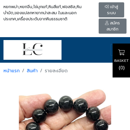
หยกพม่า,หยกจีน,ไข่มุกแท้,หินสีแท้,ฟอสซิล,หิน
เข้าสู่
บำบัด,ของแปลกหายากน่าสะสม ในและนอก
ระบบ
ประเทศ,เครื่องประดับจากหินธรรมชาติ
สมัคร
สมาชิก
BASKET
(
)
0
หน้าแรก
สินค้า
รายละเอียด