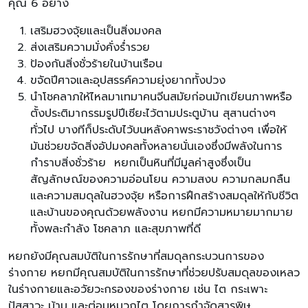
คุณ 6 อย่าง
เสริมฮวงจุ้ยและเป็นสิ่งมงคล
ส่งเสริมความมั่งคั่งร่ำรวย
ป้องกันสิ่งชั่วร้ายในบ้านเรือน
ขจัดปีศาจและอุปสรรค์ความยุ่งยากทั้งปวง
นำโชคลาภให้ไหลมาเทมาคนจีนสมัยก่อนมักเขียนภาพหรือ
ตั้งประติมากรรมรูปปีเซียะไว้ตามประตูบ้าน สุสานต่างๆ
ทั่วไป บางทีก็ประดับไว้บนหลังคาพระราชวังต่างๆ เพื่อให้
มันช่วยขจัดสิ่งอัปมงคลทั้งหลายนั่นเองซึ่งมีพลังในการ
กำราบสิ่งชั่วร้าย หยกเป็นหินที่มีมูลค่าสูงซึ่งเป็น
สัญลักษณ์ของความอ่อนโยน ความสงบ ความกลมกลืน
และความสมดุลในฮวงจุ้ย หรือการฝึกสร้างสมดุลให้กับชีวิต
และบ้านของคุณด้วยพลังงาน หยกมีความหมายมากมาย
ทั้งพละกำลัง โชคลาภ และสุขภาพที่ดี
หยกยังมีคุณสมบัติในการรักษาที่สมดุลกระบวนการของ
ร่างกาย หยกมีคุณสมบัติในการรักษาที่ช่วยปรับสมดุลของเหลว
ในร่างกายและอวัยวะกรองของร่างกาย เช่น ไต กระเพาะ
ปัสสาวะ ม้าม และต่อมหมวกไต โดยการกำจัดสารพิษ