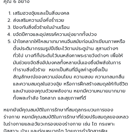
คุณ 6 อย่าง
เสริมฮวงจุ้ยและเป็นสิ่งมงคล
ส่งเสริมความมั่งคั่งร่ำรวย
ป้องกันสิ่งชั่วร้ายในบ้านเรือน
ขจัดปีศาจและอุปสรรค์ความยุ่งยากทั้งปวง
นำโชคลาภให้ไหลมาเทมาคนจีนสมัยก่อนมักเขียนภาพหรือ
ตั้งประติมากรรมรูปปีเซียะไว้ตามประตูบ้าน สุสานต่างๆ
ทั่วไป บางทีก็ประดับไว้บนหลังคาพระราชวังต่างๆ เพื่อให้
มันช่วยขจัดสิ่งอัปมงคลทั้งหลายนั่นเองซึ่งมีพลังในการ
กำราบสิ่งชั่วร้าย หยกเป็นหินที่มีมูลค่าสูงซึ่งเป็น
สัญลักษณ์ของความอ่อนโยน ความสงบ ความกลมกลืน
และความสมดุลในฮวงจุ้ย หรือการฝึกสร้างสมดุลให้กับชีวิต
และบ้านของคุณด้วยพลังงาน หยกมีความหมายมากมาย
ทั้งพละกำลัง โชคลาภ และสุขภาพที่ดี
หยกยังมีคุณสมบัติในการรักษาที่สมดุลกระบวนการของ
ร่างกาย หยกมีคุณสมบัติในการรักษาที่ช่วยปรับสมดุลของเหลว
ในร่างกายและอวัยวะกรองของร่างกาย เช่น ไต กระเพาะ
ปัสสาวะ ม้าม และต่อมหมวกไต โดยการกำจัดสารพิษ