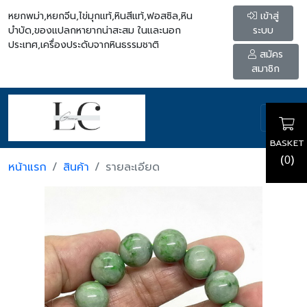
หยกพม่า,หยกจีน,ไข่มุกแท้,หินสีแท้,ฟอสซิล,หิน
เข้าสู่
บำบัด,ของแปลกหายากน่าสะสม ในและนอก
ระบบ
ประเทศ,เครื่องประดับจากหินธรรมชาติ
สมัคร
สมาชิก
BASKET
(
)
0
หน้าแรก
สินค้า
รายละเอียด