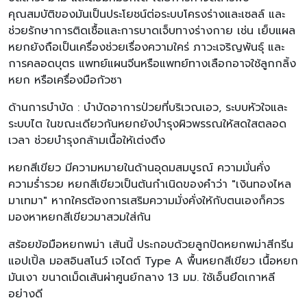
คุณสมบัติของมันเป็นประโยชน์ต่อระบบโครงร่างและเซลล์ และ
ช่วยรักษาการติดเชื้อและการบาดเจ็บทางร่างกาย เช่น เย็บแผล
หยกยังถือเป็นเครื่องช่วยเรื่องความใคร่ ภาวะเจริญพันธุ์ และ
การคลอดบุตร แพทย์แผนจีนหรือแพทย์ทางเลือกอาจใช้ลูกกลิ้ง
หยก หรือเครื่องมือกัวซา
ด้านการบำบัด : บำบัดอาการป่วยที่บริเวณเอว, ระบบหัวใจและ
ระบบไต ในขณะเดียวกันหยกยังบำรุงผิวพรรณให้สดใสตลอด
เวลา ช่วยบำรุงกล้ามเนื้อให้เต่งตึง
หยกสีเขียว มีความหมายในด้านอุดมสมบูรณ์ ความมั่นคั่ง
ความร่ำรวย หยกสีเขียวเป็นต้นกำเนิดของคำว่า "เงินทองไหล
มาเทมา" หากใครต้องการเสริมความมั่งคั่งให้กับตนเองก็ควร
มองหาหยกสีเขียวมาสวมใส่กัน
สร้อยข้อมือหยกพม่า เส้นนี้ ประกอบด้วยลูกปัดหยกพม่าสีกรีน
แอปเปิ้ล มอสอินสโนว์ เจไดต์ Type A พื้นหยกสีเขียว เนื้อหยก
มันเงา ขนาดเม็ดเส้นผ่าศูนย์กลาง 13 มม. ใช้เอ็นยึดเกาหลี
อย่างดี