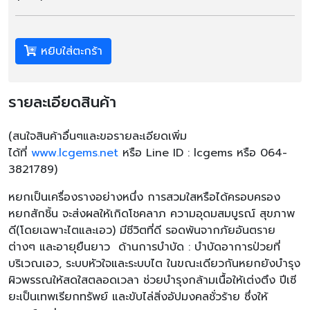
หยิบใส่ตะกร้า
รายละเอียดสินค้า
(
สนใจสินค้าอื่นๆและขอรายละเอียดเพิ่ม
ได้ที่
www.lcgems.net
หรือ
Line ID : lcgems
หรือ
064-
3821789)
หยกเป็นเครื่องรางอย่างหนึ่ง การสวมใสหรือได้ครอบครอง
หยกสักชิ้น จะส่งผลให้เกิดโชคลาภ ความอุดมสมบูรณ์ สุขภาพ
ดี(โดยเฉพาะไตและเอว) มีชีวิตที่ดี รอดพ้นจากภัยอันตราย
ต่างๆ และอายุยืนยาว ด้านการบำบัด : บำบัดอาการป่วยที่
บริเวณเอว, ระบบหัวใจและระบบไต ในขณะเดียวกันหยกยังบำรุง
ผิวพรรณให้สดใสตลอดเวลา ช่วยบำรุงกล้ามเนื้อให้เต่งตึง ปีเซี
ยะเป็นเทพเรียกทรัพย์ และขับไล่สิ่งอัปมงคลชั่วร้าย ซึ่งให้