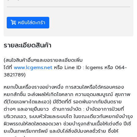
หยิบใส่ตะกร้า
รายละเอียดสินค้า
(
สนใจสินค้าอื่นๆและขอรายละเอียดเพิ่ม
ได้ที่
www.lcgems.net
หรือ
Line ID : lcgems
หรือ
064-
3821789)
หยกเป็นเครื่องรางอย่างหนึ่ง การสวมใสหรือได้ครอบครอง
หยกสักชิ้น จะส่งผลให้เกิดโชคลาภ ความอุดมสมบูรณ์ สุขภาพ
ดี(โดยเฉพาะไตและเอว) มีชีวิตที่ดี รอดพ้นจากภัยอันตราย
ต่างๆ และอายุยืนยาว ด้านการบำบัด : บำบัดอาการป่วยที่
บริเวณเอว, ระบบหัวใจและระบบไต ในขณะเดียวกันหยกยังบำรุง
ผิวพรรณให้สดใสตลอดเวลา ช่วยบำรุงกล้ามเนื้อให้เต่งตึง ปีเซี
ยะเป็นเทพเรียกทรัพย์ และขับไล่สิ่งอัปมงคลชั่วร้าย ซึ่งให้