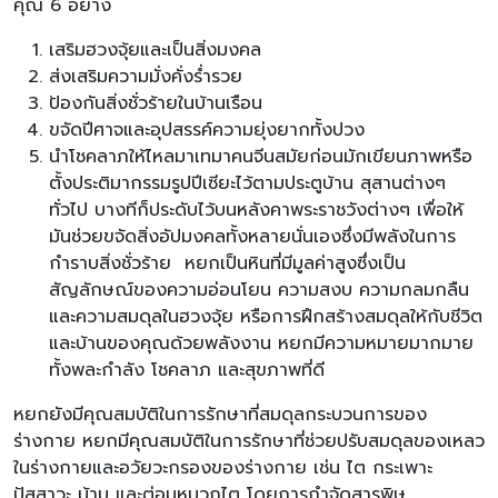
คุณ 6 อย่าง
เสริมฮวงจุ้ยและเป็นสิ่งมงคล
ส่งเสริมความมั่งคั่งร่ำรวย
ป้องกันสิ่งชั่วร้ายในบ้านเรือน
ขจัดปีศาจและอุปสรรค์ความยุ่งยากทั้งปวง
นำโชคลาภให้ไหลมาเทมาคนจีนสมัยก่อนมักเขียนภาพหรือ
ตั้งประติมากรรมรูปปีเซียะไว้ตามประตูบ้าน สุสานต่างๆ
ทั่วไป บางทีก็ประดับไว้บนหลังคาพระราชวังต่างๆ เพื่อให้
มันช่วยขจัดสิ่งอัปมงคลทั้งหลายนั่นเองซึ่งมีพลังในการ
กำราบสิ่งชั่วร้าย หยกเป็นหินที่มีมูลค่าสูงซึ่งเป็น
สัญลักษณ์ของความอ่อนโยน ความสงบ ความกลมกลืน
และความสมดุลในฮวงจุ้ย หรือการฝึกสร้างสมดุลให้กับชีวิต
และบ้านของคุณด้วยพลังงาน หยกมีความหมายมากมาย
ทั้งพละกำลัง โชคลาภ และสุขภาพที่ดี
หยกยังมีคุณสมบัติในการรักษาที่สมดุลกระบวนการของ
ร่างกาย หยกมีคุณสมบัติในการรักษาที่ช่วยปรับสมดุลของเหลว
ในร่างกายและอวัยวะกรองของร่างกาย เช่น ไต กระเพาะ
ปัสสาวะ ม้าม และต่อมหมวกไต โดยการกำจัดสารพิษ