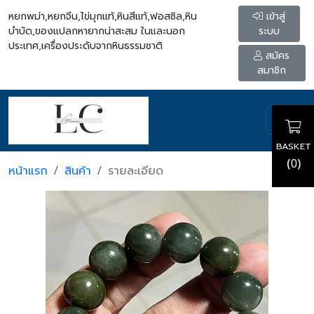
หยกพม่า,หยกจีน,ไข่มุกแท้,หินสีแท้,ฟอสซิล,หิน
เข้าสู่
บำบัด,ของแปลกหายากน่าสะสม ในและนอก
ระบบ
ประเทศ,เครื่องประดับจากหินธรรมชาติ
สมัคร
สมาชิก
BASKET
(
)
0
หน้าแรก
สินค้า
รายละเอียด