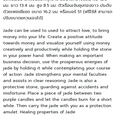
มม. ยาว 13.4 มม. สูง 8.5 มม. ต้วเรือนเงินชุบทองขาว ประดับ
ด้วยเพชรซีแซด ขนาด 16.2 มม. หรือเบอร์ 51 (ฟรีไซ้ส์ สามารถ
ปรับขนาดแหวนเองได้)
Jade can be used to used to attract love, to bring
money into your life. Create a positive attitude
towards money and visualize yourself using money
creatively and productively while holding the stone
in your power hand. When making an important
business decision, use the prosperous energies of
jade by holding it while contemplating your course
of action. Jade strengthens your mental faculties
and assists in clear reasoning. Jade is also a
protective stone, guarding against accidents and
misfortune. Place a piece of jade between two
purple candles and let the candles burn for a short
while. Then carry the jade with you as a protection
amulet. Healing properties of Jade