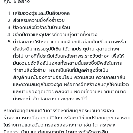
คุณ 6 อย่าง
เสริมฮวงจุ้ยและเป็นสิ่งมงคล
ส่งเสริมความมั่งคั่งร่ำรวย
ป้องกันสิ่งชั่วร้ายในบ้านเรือน
ขจัดปีศาจและอุปสรรค์ความยุ่งยากทั้งปวง
นำโชคลาภให้ไหลมาเทมาคนจีนสมัยก่อนมักเขียนภาพหรือ
ตั้งประติมากรรมรูปปีเซียะไว้ตามประตูบ้าน สุสานต่างๆ
ทั่วไป บางทีก็ประดับไว้บนหลังคาพระราชวังต่างๆ เพื่อให้
มันช่วยขจัดสิ่งอัปมงคลทั้งหลายนั่นเองซึ่งมีพลังในการ
กำราบสิ่งชั่วร้าย หยกเป็นหินที่มีมูลค่าสูงซึ่งเป็น
สัญลักษณ์ของความอ่อนโยน ความสงบ ความกลมกลืน
และความสมดุลในฮวงจุ้ย หรือการฝึกสร้างสมดุลให้กับชีวิต
และบ้านของคุณด้วยพลังงาน หยกมีความหมายมากมาย
ทั้งพละกำลัง โชคลาภ และสุขภาพที่ดี
หยกยังมีคุณสมบัติในการรักษาที่สมดุลกระบวนการของ
ร่างกาย หยกมีคุณสมบัติในการรักษาที่ช่วยปรับสมดุลของเหลว
ในร่างกายและอวัยวะกรองของร่างกาย เช่น ไต กระเพาะ
ปัสสาวะ ม้าม และต่อมหมวกไต โดยการกำจัดสารพิษ