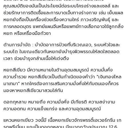
คุณสมบัติของมันเป็นประโยชน์ต่อระบบโครงร่างและเซลล์ และ
ช่วยรักษาการติดเชื้อและการบาดเจ็บทางร่างกาย เช่น เย็บแผล
หยกยังถือเป็นเครื่องช่วยเรื่องความใคร่ ภาวะเจริญพันธุ์ และ
การคลอดบุตร แพทย์แผนจีนหรือแพทย์ทางเลือกอาจใช้ลูกกลิ้ง
หยก หรือเครื่องมือกัวซา
ด้านการบำบัด : บำบัดอาการป่วยที่บริเวณเอว, ระบบหัวใจและ
ระบบไต ในขณะเดียวกันหยกยังบำรุงผิวพรรณให้สดใสตลอด
เวลา ช่วยบำรุงกล้ามเนื้อให้เต่งตึง
หยกสีเขียว มีความหมายในด้านอุดมสมบูรณ์ ความมั่นคั่ง
ความร่ำรวย หยกสีเขียวเป็นต้นกำเนิดของคำว่า "เงินทองไหล
มาเทมา" หากใครต้องการเสริมความมั่งคั่งให้กับตนเองก็ควร
มองหาหยกสีเขียวมาสวมใส่กัน
ดอกกุหลาบ หมายถึง ความมั่งคั่ง มีเกียรติ ความสง่างาม
ความอดทน ความแข็งแกร่ง และความอุดมสมบูรณ์
แหวนหยกเขียว วงนี้มี เนื้อหยกเขียวจักรพรรดิ์เอเวอร์กรีน เก
รดพรีเมี่ยม แกะเป็นดอกกุหลาบ มีขนาดกว้างประมาณ 12.6