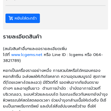
หยิบใส่ตะกร้า
รายละเอียดสินค้า
(
สนใจสินค้าอื่นๆและขอรายละเอียดเพิ่ม
ได้ที่
www.lcgems.net
หรือ
Line ID : lcgems
หรือ
064-
3821789)
หยกเป็นเครื่องรางอย่างหนึ่ง การสวมใสหรือได้ครอบครอง
หยกสักชิ้น จะส่งผลให้เกิดโชคลาภ ความอุดมสมบูรณ์ สุขภาพ
ดี(โดยเฉพาะไตและเอว) มีชีวิตที่ดี รอดพ้นจากภัยอันตราย
ต่างๆ และอายุยืนยาว ด้านการบำบัด : บำบัดอาการป่วยที่
บริเวณเอว, ระบบหัวใจและระบบไต ในขณะเดียวกันหยกยังบำรุง
ผิวพรรณให้สดใสตลอดเวลา ช่วยบำรุงกล้ามเนื้อให้เต่งตึง ปีเซี
ยะเป็นเทพเรียกทรัพย์ และขับไล่สิ่งอัปมงคลชั่วร้าย ซึ่งให้