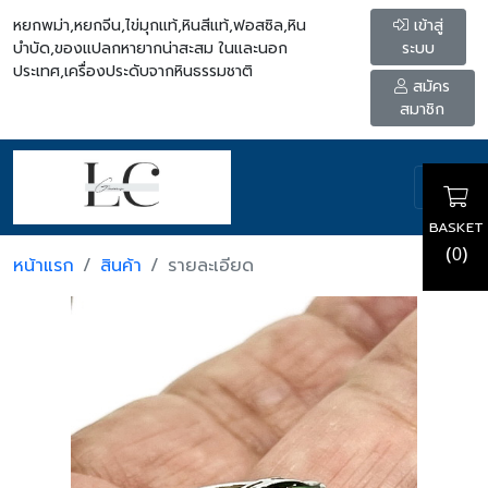
หยกพม่า,หยกจีน,ไข่มุกแท้,หินสีแท้,ฟอสซิล,หิน
เข้าสู่
บำบัด,ของแปลกหายากน่าสะสม ในและนอก
ระบบ
ประเทศ,เครื่องประดับจากหินธรรมชาติ
สมัคร
สมาชิก
BASKET
(
)
0
หน้าแรก
สินค้า
รายละเอียด